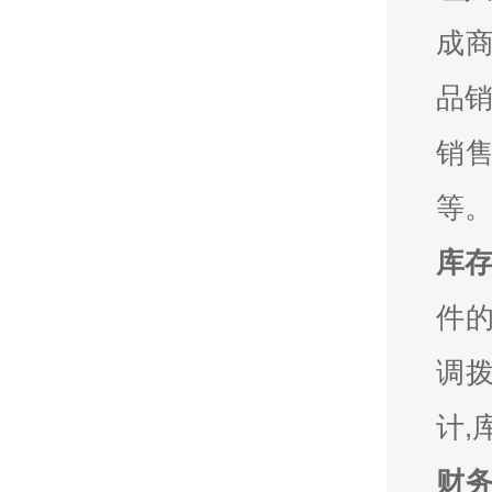
成商
品销
销售
等
库
件的
调拨
计,
财务