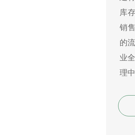
库存
销
的
业
理