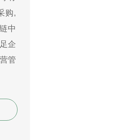
采购,
链中
足企
营管