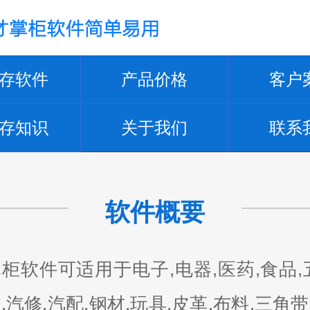
存软件
产品价格
客户
存知识
关于我们
联系
软件概要
柜软件可适用于电子,电器,医药,食品,
,汽修,汽配,钢材,玩具,皮革,布料,三角