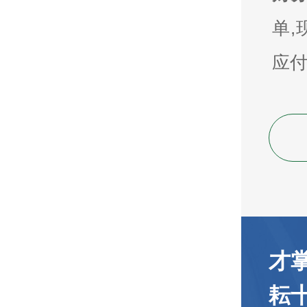
单,
应付
才
耘