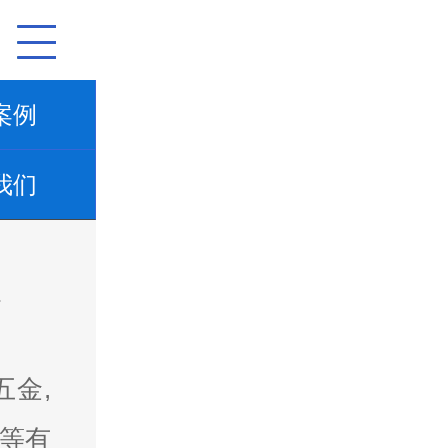
案例
我们
五金,
带等有