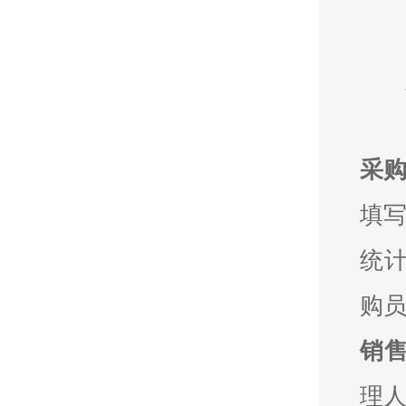
采
填写
统计
购员
销
理