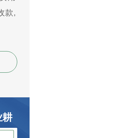
收款,
业耕