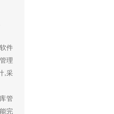
软件
库管理
计,采
库管
能完