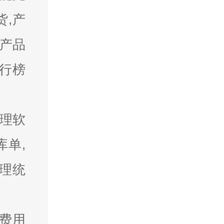
货,产
,产品
排行榜
理软
库单,
管理统
务费用